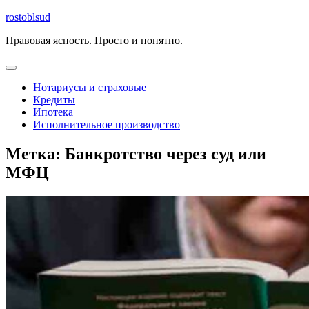
Перейти
rostoblsud
к
Правовая ясность. Просто и понятно.
содержимому
Открыть
меню
Нотариусы и страховые
Кредиты
Ипотека
Исполнительное производство
Закрыть
Метка:
Банкротство через суд или
меню
МФЦ