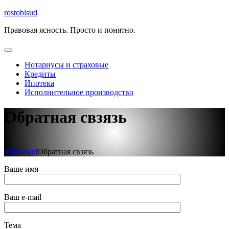
Перейти
rostoblsud
к
Правовая ясность. Просто и понятно.
содержимому
Открыть
меню
Нотариусы и страховые
Кредиты
Ипотека
Исполнительное производство
Закрыть
Обратная свзязь
меню
rostoblsud
Обратная свзязь
Ваше имя
Ваш e-mail
Тема