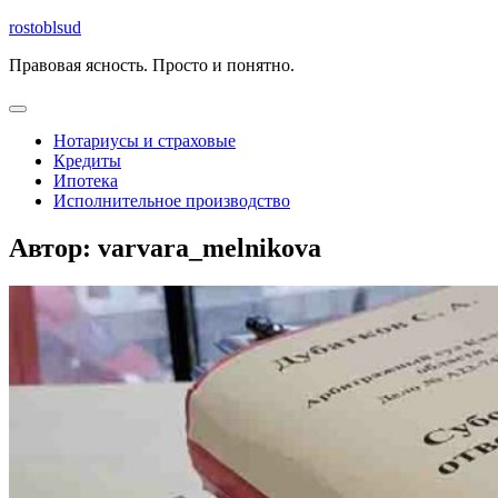
Перейти
rostoblsud
к
Правовая ясность. Просто и понятно.
содержимому
Открыть
меню
Нотариусы и страховые
Кредиты
Ипотека
Исполнительное производство
Закрыть
Автор:
varvara_melnikova
меню